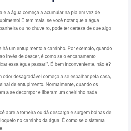
ça e a água começa a acumular na pia em vez de
tupimento! E tem mais, se você notar que a água
anheira ou no chuveiro, pode ter certeza de que algo
que há um entupimento a caminho. Por exemplo, quando
 ao invés de descer, é como se o encanamento
ixar essa água passar!”. É bem inconveniente, não é?
 odor desagradável começa a se espalhar pela casa,
sinal de entupimento. Normalmente, quando os
çam a se decompor e liberam um cheirinho nada
 abre a torneira ou dá descarga e surgem bolhas de
 bloqueio no caminho da água. É como se o sistema
e.