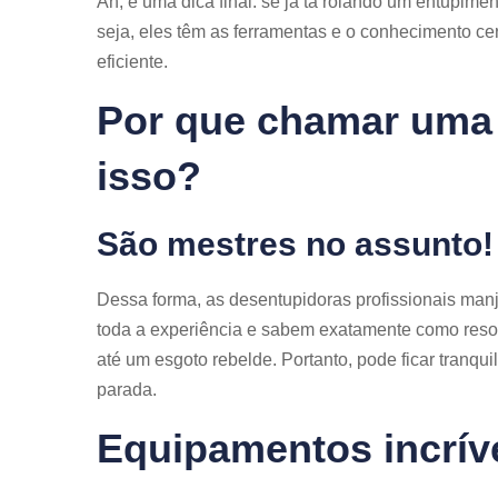
Ah, e uma dica final: se já tá rolando um entupime
seja, eles têm as ferramentas e o conhecimento cer
eficiente.
Por que chamar uma 
isso?
São mestres no assunto!
Dessa forma, as desentupidoras profissionais man
toda a experiência e sabem exatamente como resol
até um esgoto rebelde. Portanto, pode ficar tranqu
parada.
Equipamentos incrív