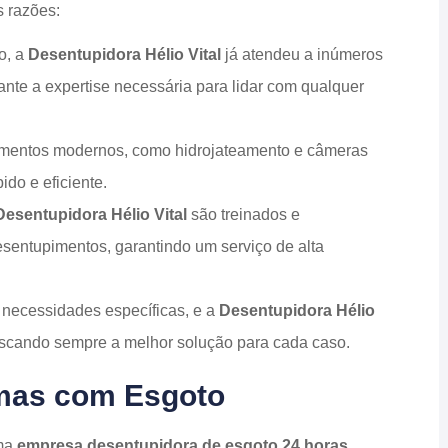
s razões:
o, a
Desentupidora Hélio Vital
já atendeu a inúmeros
ante a expertise necessária para lidar com qualquer
pamentos modernos, como hidrojateamento e câmeras
ido e eficiente.
Desentupidora Hélio Vital
são treinados e
esentupimentos, garantindo um serviço de alta
m necessidades específicas, e a
Desentupidora Hélio
scando sempre a melhor solução para cada caso.
emas com Esgoto
uma
empresa desentupidora de esgoto 24 horas
,